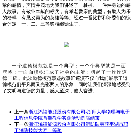
挚的感情，声情并茂地为我们讲述了一桩桩、一件件身边的感
人故事。有敬业奉献的标兵，有孝老爱亲的典型，有助人为乐
的榜样，有见义勇为的英雄等等。经过一番比拼和评委们的综
合评定，一、二、三等奖相继诞生了。
一个道德模范就是一个典型；
一个个典型就是一面
旗帜；
一面面旗帜汇成了社会的主流；
树起了一座座道
德丰碑。
此次道德模范事迹故事汇巡演不仅向我们展示了道
德模范们平凡而又光彩照人的形象，同时让我们深深地感受到
了文明与道德的力量，感人至深，催人奋进。
上一条
浙江鸿禧能源股份有限公司-浙师大学物理与电子
工程信息学院首期教学实践活动圆满结束
下一条
浙江鸿禧能源股份有限公司消防队荣获平湖市职
工消防技能大赛二等奖